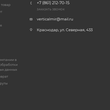
+7 (861) 212-70-15
 товар
ЗАКАЗАТЬ ЗВОНОК
ет
verticalmir@mail.ru
я
Краснодар, ул. Северная, 433
омпании в
обработки
ых данных
зврат
руты