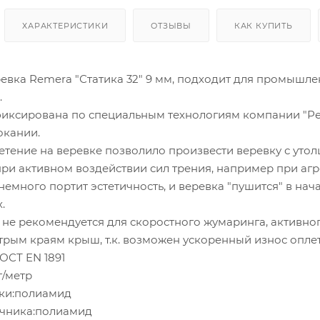
ХАРАКТЕРИСТИКИ
ОТЗЫВЫ
КАК КУПИТЬ
ревка Remera "Статика 32" 9 мм, подходит для промышл
.
иксирована по специальным технологиям компании "Реме
окании.
летение на веревке позволило произвести веревку с уто
при активном воздействии сил трения, например при агр
немного портит эстетичность, и веревка "пушится" в нач
.
 не рекомендуется для скоростного жумаринга, активно
трым краям крыш, т.к. возможен ускоренный износ оплет
ОСТ EN 1891
г/метр
ки:полиамид
ечника:полиамид