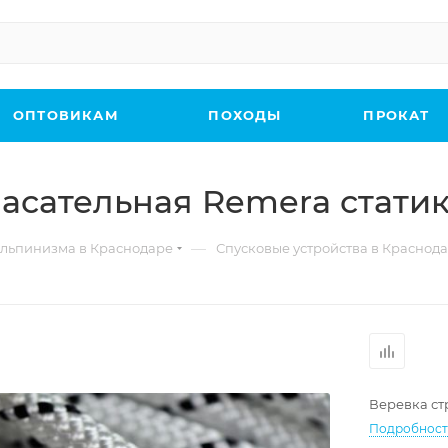
ОПТОВИКАМ
ПОХОДЫ
ПРОКАТ
асательная Remera статик
—
льпинизма в Краснодаре
Спусковые устройства в Краснод
Веревка ст
Подробнос