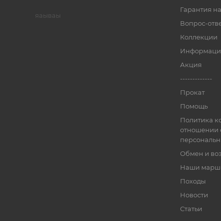
Гарантия на
яаываы
Вопрос-отв
Коллекции
Информаци
Акция
-------------
Прокат
Помощь
Политика к
отношении 
персональн
Обмен и во
Наши марш
Походы
Новости
Статьи