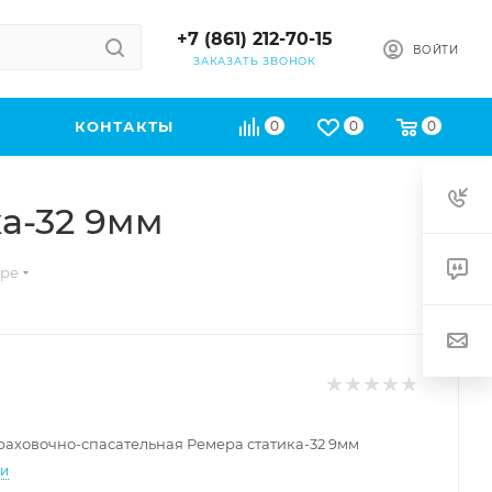
+7 (861) 212-70-15
ВОЙТИ
ЗАКАЗАТЬ ЗВОНОК
КОНТАКТЫ
0
0
0
а-32 9мм
аре
раховочно-спасательная Ремера статика-32 9мм
ти