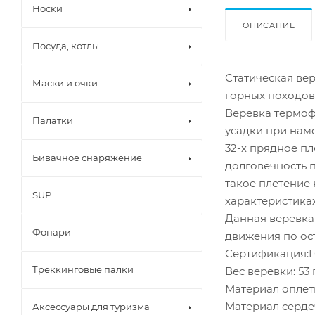
Носки
ОПИСАНИЕ
Посуда, котлы
Статическая ве
Маски и очки
горных походов
Веревка термоф
Палатки
усадки при нам
32-х прядное п
Бивачное снаряжение
долговечность 
такое плетение 
SUP
характеристиках
Данная веревка
Фонари
движения по ос
Сертификация:Г
Треккинговые палки
Вес веревки: 53 
Материал оплет
Материал серд
Аксессуары для туризма