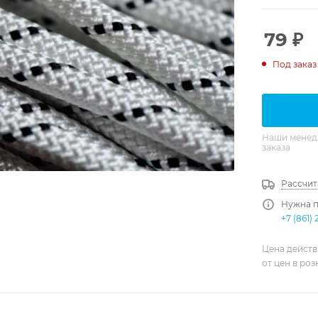
79
₽
Под заказ
Наши менедж
заказа
Рассчит
Нужна п
+7 (861) 
Цена действ
от цен в ро