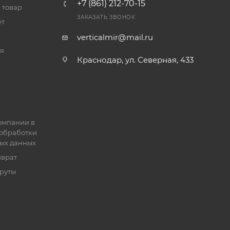
+7 (861) 212-70-15
 товар
ЗАКАЗАТЬ ЗВОНОК
ет
verticalmir@mail.ru
я
Краснодар, ул. Северная, 433
омпании в
обработки
ых данных
зврат
руты