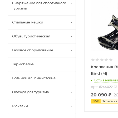
Снаряжение для спортивного
туризма
Спальные мешки
Обувь туристическая
Газовое оборудование
Термобельё
Крепления BM
Bind (M)
Ботинки альпинистские
Есть в наличи
Арт.: 6244022,23
Одежда для туризма
20 090
₽
26
-
25
%
Экономи
Рюкзаки