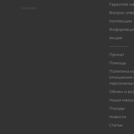
Гарантия на
яаываы
Вопрос-отв
Коллекции
Информаци
Акция
-------------
Прокат
Помощь
Политика к
отношении 
персональн
Обмен и во
Наши марш
Походы
Новости
Статьи