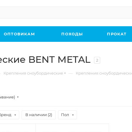
ОПТОВИКАМ
ПОХОДЫ
ПРОКАТ
еские BENT METAL
2
—
—
Крепления сноубордические
Крепления сноубордическ
ывание)
Бренд
В наличии (
2
)
Пол