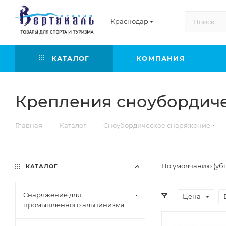
Краснодар
КАТАЛОГ
КОМПАНИЯ
Крепления сноубордич
—
—
Главная
Каталог
Сноубордическое снаряжение
По умолчанию (уб
КАТАЛОГ
Снаряжение для
Цена
промышленного альпинизма