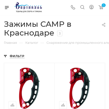
0
Зажимы CAMP в
Краснодаре
3
—
—
Главная
Каталог
Снаряжение для промышленного аль
ФИЛЬТР