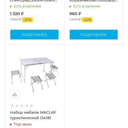
сталь 20х1мм.василек
алюм. 22х1мм
Есть в наличии
Есть в наличии
1 320 ₽
960 ₽
1 650 ₽
1 200 ₽
-
20
%
-
20
%
ПОДРОБНЕЕ
ПОДРОБНЕЕ
Набор мебели MACLAY
туристической 134181
Под заказ