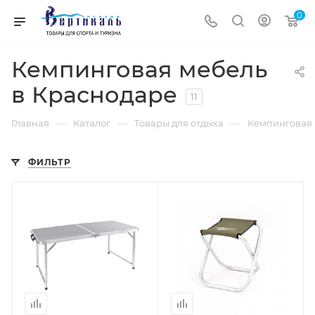
0
Кемпинговая мебель
в Краснодаре
11
—
—
—
Главная
Каталог
Товары для отдыха
Кемпинговая 
ФИЛЬТР
Процент Скидки
Процент Скидки
20
20