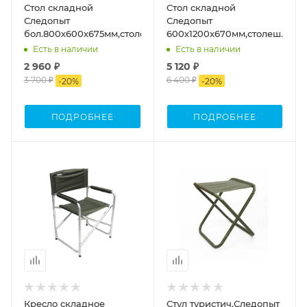
Стол складной
Стол складной
Следопыт
Следопыт
бол.800х600х675мм,столеш.ЛХДФ
600х1200х670мм,столеш.плас
Есть в наличии
Есть в наличии
2 960 ₽
5 120 ₽
3 700 ₽
6 400 ₽
-
20
%
-
20
%
ПОДРОБНЕЕ
ПОДРОБНЕЕ
Процент Скидки
Процент Скидки
20
20
Кресло складное
Стул туристич.Следопыт