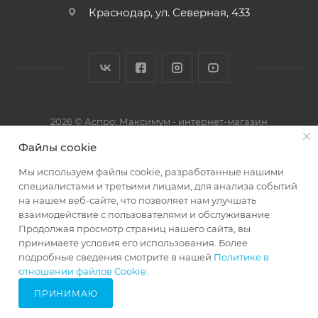
Краснодар, ул. Северная, 433
2026 © Аспро: Максимум - интернет-магазин
Файлы cookie
Мы используем файлы cookie, разработанные нашими
специалистами и третьими лицами, для анализа событий
на нашем веб-сайте, что позволяет нам улучшать
взаимодействие с пользователями и обслуживание.
Продолжая просмотр страниц нашего сайта, вы
принимаете условия его использования. Более
подробные сведения смотрите в нашей
Политике в
29666285
отношении файлов Cookie
.
ПРИНИМАЮ
Главная
Кабинет
Корзина
Избранные
Сравнение
Каталог