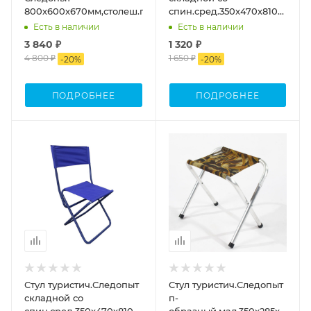
800х600х670мм,столеш.пластик
спин.сред.350х470х810мм,тру
сталь 20х1мм.камыш
Есть в наличии
Есть в наличии
3 840 ₽
1 320 ₽
4 800 ₽
1 650 ₽
-
20
%
-
20
%
ПОДРОБНЕЕ
ПОДРОБНЕЕ
Процент Скидки
Процент Скидки
20
20
Стул туристич.Следопыт
Стул туристич.Следопыт
складной со
п-
спин.сред.350х470х810мм,труба
образный,мал.350х285х320мм