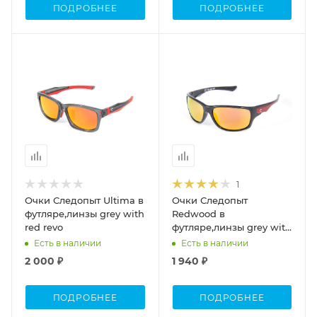
ПОДРОБНЕЕ
ПОДРОБНЕЕ
1
Очки Следопыт Ultima в
Очки Следопыт
футляре,линзы grey with
Redwood в
red revo
футляре,линзы grey with
yellow revo
Есть в наличии
Есть в наличии
2 000 ₽
1 940 ₽
ПОДРОБНЕЕ
ПОДРОБНЕЕ