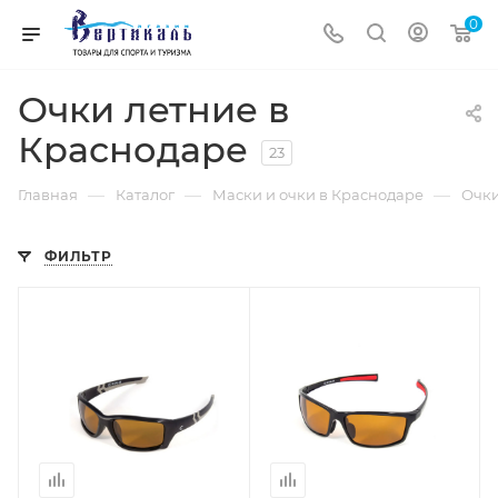
0
Очки летние в
Краснодаре
23
—
—
—
Главная
Каталог
Маски и очки в Краснодаре
Очки
ФИЛЬТР