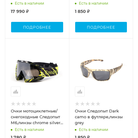
Есть в наличии
Есть в наличии
17 990 ₽
1 850 ₽
ПОДРОБНЕЕ
ПОДРОБНЕЕ
Очки мотоциклетные/
Очки Следопыт Dark
снегоходные Следопыт
camo в футляре,линзы
М6,линзы chrome silver+
grey
transparent
Есть в наличии
Есть в наличии
1 780 ₽
1 850 ₽