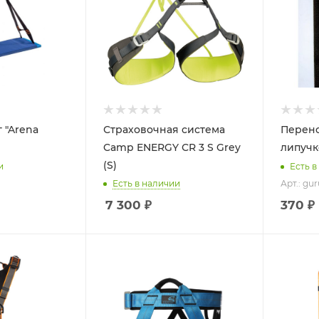
 "Arena
Страховочная система
Перено
Camp ENERGY СR 3 S Grey
липуч
(S)
и
Есть в
Есть в наличии
Арт.: gu
7 300
₽
370 ₽