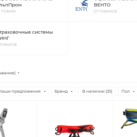
льпПром
ВЕНТО
2 ТОВАРА
57 ТОВАРОВ
траховочные системы
ИНГ
 ТОВАРОВ
ывание)
Наши предложения
Бренд
В наличии (
35
)
Пол