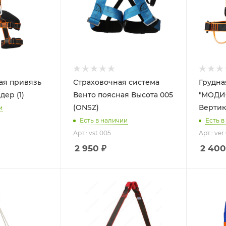
я привязь
Страховочная система
Грудна
Вертикаль Лидер (1)
Венто поясная Высота 005
"МОДИ
(ONSZ)
Вертика
и
Есть в наличии
Есть в
Арт.: vst 005
Арт.: ver
2 950
₽
2 400