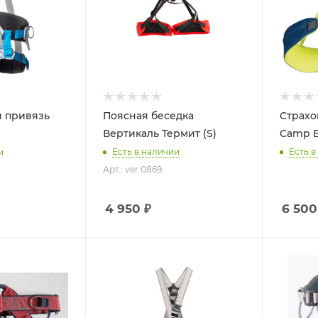
я привязь
Поясная беседка
Страхо
Вертикаль Термит (S)
Camp E
Есть в наличии
Есть в
и
Арт.: ver 0869
4 950
₽
6 500