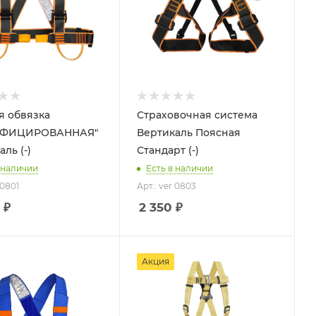
я обвязка
Страховочная система
ФИЦИРОВАННАЯ"
Вертикаль Поясная
ль (-)
Стандарт (-)
 наличии
Есть в наличии
 0801
Арт.: ver 0803
₽
2 350
₽
Процент Скидки
Акция
30