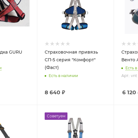
едка GURU
Страховочная привязь
Страхо
СП-5 серия "Комфорт"
Венто 
(Фаст)
и
Есть в
Арт.: vnt
Есть в наличии
8 640 ₽
6 120
Советуем