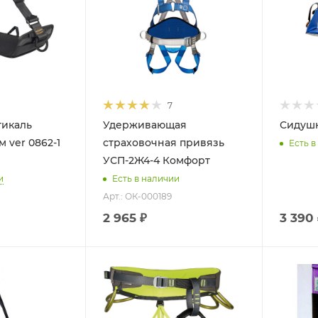
7
тикаль
Удерживающая
Сидушк
 ver 0862-1
страховочная привязь
Есть в
УСП-2Ж4-4 Комфорт
и
Есть в наличии
Арт.: ОК-000189
2 965 ₽
3 390 