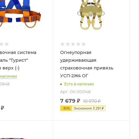
вочная система
Огнеупорная
аль "Турист"
удерживающая
 верх (-)
страховочная привязь
УСП-2Ж4 ОГ
 наличии
r 0848
Есть в наличии
Арт.: ОК-000148
7 679 ₽
10 970 ₽
₽
-
30
%
Экономия
3 291 ₽