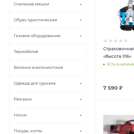
Спальные мешки
Обувь туристическая
Газовое оборудование
Страховочна
Термобельё
«Высота 016»
Есть в наличи
Ботинки альпинистские
Одежда для туризма
7 590 ₽
Рюкзаки
Носки
Посуда, котлы