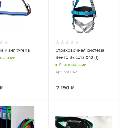
а Ринг "Arena"
Страховочная система
Венто Высота 042 (1)
 наличии
Есть в наличии
Арт.: vst 042
₽
7 190
₽