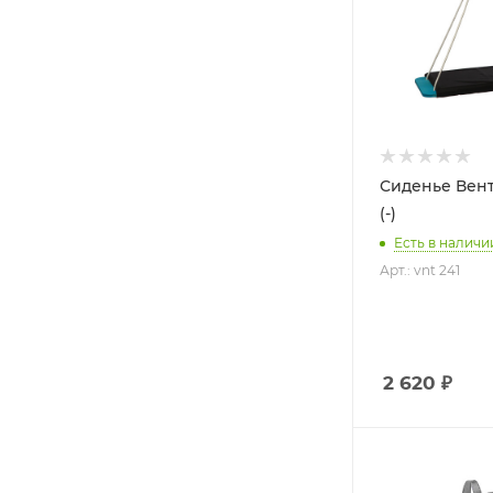
Сиденье Вен
(-)
Есть в наличи
Арт.: vnt 241
2 620
₽