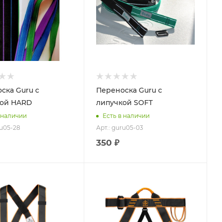
ска Guru с
Переноска Guru с
кой HARD
липучкой SOFT
 наличии
Есть в наличии
ru05-28
Арт.: guru05-03
350 ₽