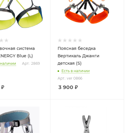
вочная система
Поясная беседка
NERGY Blue (L)
Вертикаль Джанги
детская (S)
 наличии
Арт.: 2869
Есть в наличии
Арт.: ver 0866
₽
3 900
₽