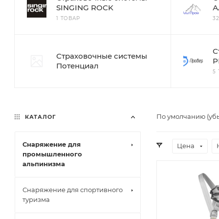
SINGING ROCK
А
1 ТОВАР
3
С
Страховочные системы
Р
Потенциал
5
По умолчанию (уб
КАТАЛОГ
Снаряжение для
Цена
промышленного
альпинизма
Снаряжение для спортивного
туризма