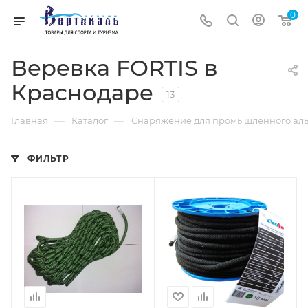
0
Веревка FORTIS в
Краснодаре
13
—
—
Главная
Каталог
Снаряжение для промышленного аль
ФИЛЬТР