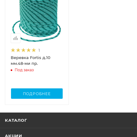
1
Веревка Fortis д.10
мм.48-ми пр.
Под заказ
ПОДРОБНЕЕ
КАТАЛОГ
АКЦИИ