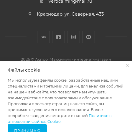
verticalmir@mail.ru
Краснодар, ул. Северная, 433
2026 © Аспро: Максимум - интернет-магазин
Файлы cookie
Мы используем файлы cookie, разработанные нашими
специалистами и третьими лицами, для анализа событий
на нашем веб-сайте, что позволяет нам улучшать
взаимодействие с пользователями и обслуживание.
Продолжая просмотр страниц нашего сайта, вы
принимаете условия его использования. Более
подробные сведения смотрите в нашей
Политике в
29666285
отношении файлов Cookie
.
ПРИНИМАЮ