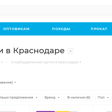
ОПТОВИКАМ
ПОХОДЫ
ПРОКАТ
и в Краснодаре
6
—
е
Сноубордические куртки в Краснодаре
ывание)
Наши предложения
Бренд
В наличии (
6
)
Пол