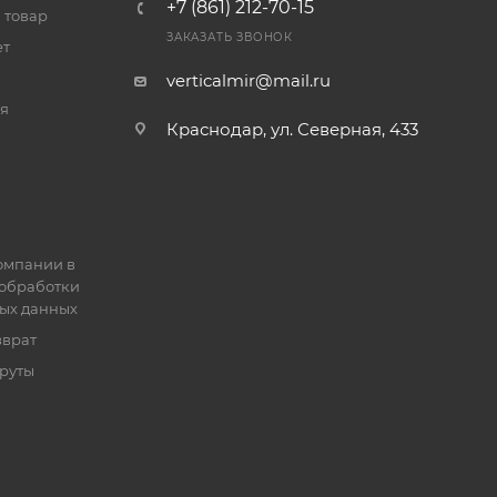
+7 (861) 212-70-15
 товар
ЗАКАЗАТЬ ЗВОНОК
ет
verticalmir@mail.ru
я
Краснодар, ул. Северная, 433
омпании в
обработки
ых данных
зврат
руты