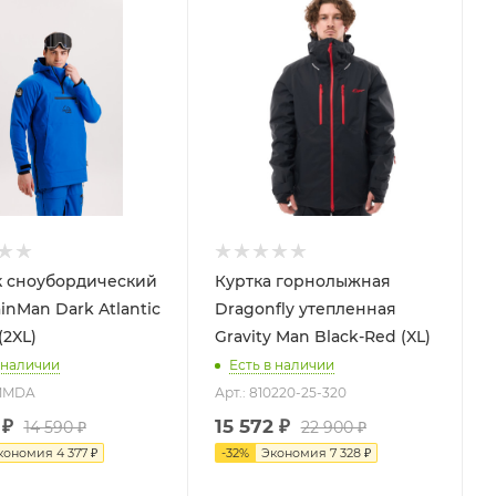
 сноубордический
Куртка горнолыжная
inMan Dark Atlantic
Dragonfly утепленная
(2XL)
Gravity Man Black-Red (XL)
 наличии
Есть в наличии
5MMDA
Арт.: 810220-25-320
₽
15 572
₽
14 590
₽
22 900
₽
кономия
4 377
₽
-
32
%
Экономия
7 328
₽