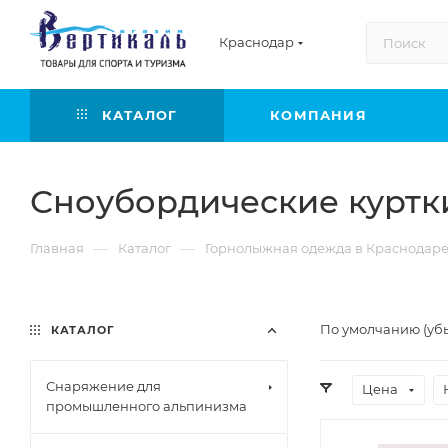
Краснодар
КАТАЛОГ
КОМПАНИЯ
Сноубордические куртк
—
—
Главная
Каталог
Горнолыжная одежда в Краснодар
По умолчанию (уб
КАТАЛОГ
Снаряжение для
Цена
промышленного альпинизма