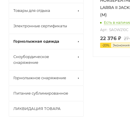
HORSEFEATHE
LARRA II JACKE
Товары для отдыха
(M)
Есть в наличи
Электронные сертификаты
Арт.: SAOW210C
22 376
₽
27
Горнолыжная одежда
-
20
%
Экономи
Сноубордическое
снаряжение
Горнолыжное снаряжение
Питание сублимированное
ЛИКВИДАЦИЯ ТОВАРА