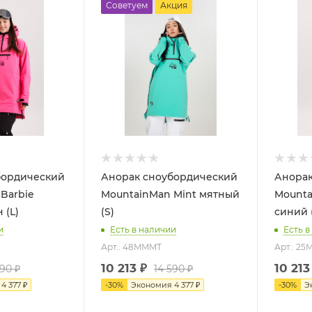
Советуем
Акция
бордический
Анорак сноубордический
Анорак
Barbie
MountainMan Mint мятный
Mounta
 (L)
(S)
синий 
и
Есть в наличии
Есть в
Арт.: 48MMMT
Арт.: 2
10 213
₽
10 213
590
₽
14 590
₽
я
4 377
₽
-
30
%
Экономия
4 377
₽
-
30
%
Э