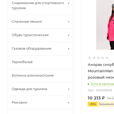
Снаряжение для спортивного
туризма
Спальные мешки
Обувь туристическая
Газовое оборудование
Термобельё
Анорак сноу
MountainMan 
Ботинки альпинистские
розовый неон
Есть в наличи
Одежда для туризма
Арт.: 45MMBRB
10 213
₽
14 
Рюкзаки
-
30
%
Экономи