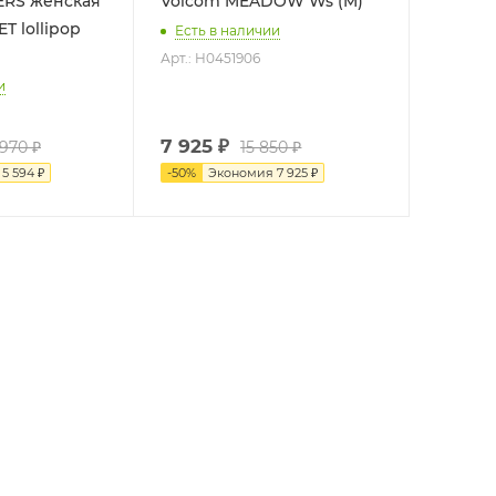
RS женская
Volcom MEADOW Ws (M)
T lollipop
Есть в наличии
Арт.: H0451906
и
7 925
₽
 970
₽
15 850
₽
я
5 594
₽
-
50
%
Экономия
7 925
₽