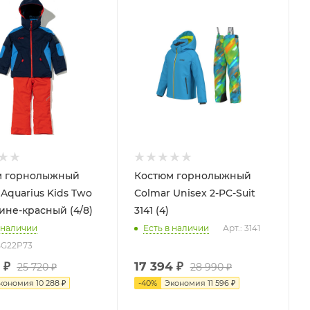
м горнолыжный
Костюм горнолыжный
 Aquarius Kids Two
Colmar Unisex 2-PC-Suit
сине-красный (4/8)
3141 (4)
 наличии
Есть в наличии
Арт.: 3141
BG22P73
₽
17 394
₽
25 720
₽
28 990
₽
кономия
10 288
₽
-
40
%
Экономия
11 596
₽