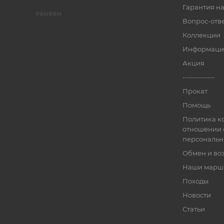
Гарантия на
яаываы
Вопрос-отв
Коллекции
Информаци
Акция
-------------
Прокат
Помощь
Политика к
отношении 
персональн
Обмен и во
Наши марш
Походы
Новости
Статьи