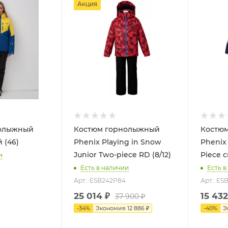
Акция
нолыжный
Костюм горнолыжный
Костю
02815J желтый (46)
Phenix Playing in Snow
Phenix
Junior Two-piece RD (8/12)
Piece 
и
Есть в наличии
Есть в
Арт.: ESB242P84
Арт.: ES
25 014
₽
15 432
37 900
₽
-
34
%
Экономия
12 886
₽
-
40
%
Э