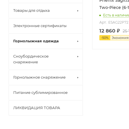
Phenix Sagitta
Two-Piece (6-1
Товары для отдыха
Есть в наличи
Арт.: ESAG22P72
Электронные сертификаты
12 860
₽
25
-
50
%
Экономи
Горнолыжная одежда
Сноубордическое
снаряжение
Горнолыжное снаряжение
Питание сублимированное
ЛИКВИДАЦИЯ ТОВАРА