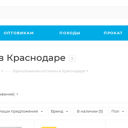
ОПТОВИКАМ
ПОХОДЫ
ПРОКАТ
в Краснодаре
5
—
е
Горнолыжные костюмы в Краснодаре
ывание)
Наши предложения
Бренд
В наличии (
5
)
Пол