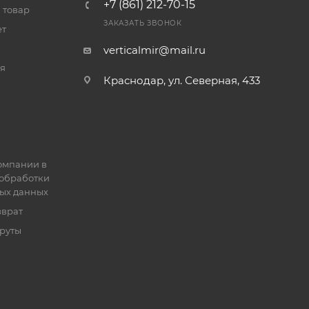
+7 (861) 212-70-15
 товар
ЗАКАЗАТЬ ЗВОНОК
ет
verticalmir@mail.ru
я
Краснодар, ул. Северная, 433
омпании в
обработки
ых данных
зврат
руты