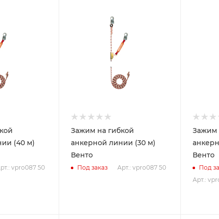
бкой
Зажим на гибкой
Зажим 
ии (40 м)
анкерной линии (30 м)
анкерн
Венто
Венто
рт.: vpro087 50
Арт.: vpro087 50
Под заказ
Под за
Арт.: vpr