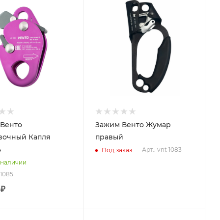
Процент Скидки
35
Венто
Зажим Венто Жумар
вочный Капля
правый
ь
Арт.: vnt 1083
Под заказ
 наличии
 1085
 ₽