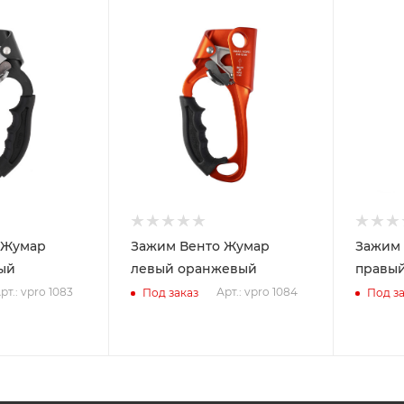
 Жумар
Зажим Венто Жумар
Зажим 
ый
левый оранжевый
правый
рт.: vpro 1083
Арт.: vpro 1084
Под заказ
Под за