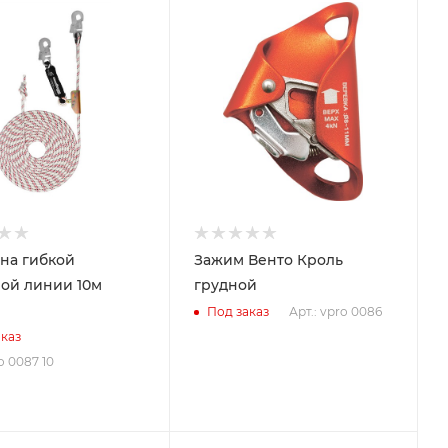
на гибкой
Зажим Венто Кроль
ой линии 10м
грудной
Арт.: vpro 0086
Под заказ
каз
o 0087 10