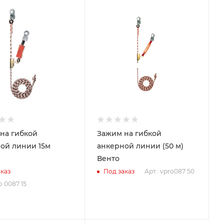
на гибкой
Зажим на гибкой
ой линии 15м
анкерной линии (50 м)
Венто
Арт.: vpro087 50
каз
Под заказ
o 0087 15