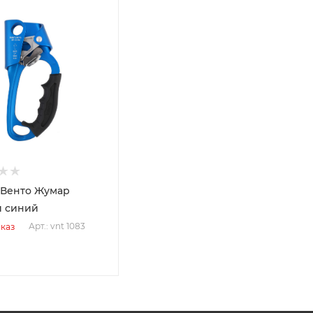
Венто Жумар
 синий
Арт.: vnt 1083
каз