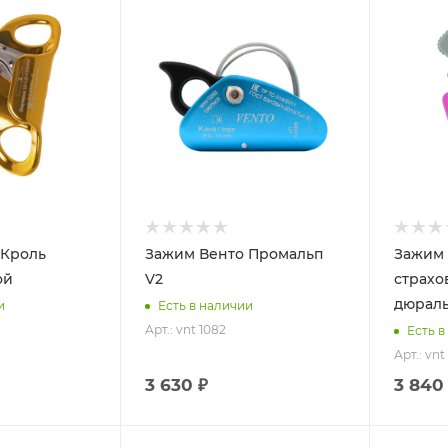
 Кроль
Зажим Венто Промальп
Зажим 
ой
V2
страхо
дюрал
и
Есть в наличии
Арт.: vnt 1082
Есть в
Арт.: vnt
3 630 ₽
3 840