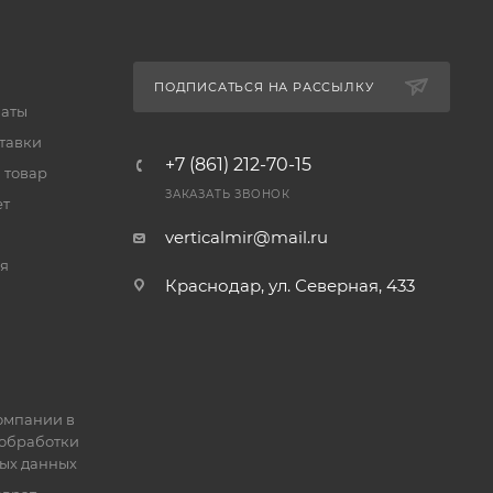
ПОДПИСАТЬСЯ НА РАССЫЛКУ
латы
тавки
+7 (861) 212-70-15
 товар
ЗАКАЗАТЬ ЗВОНОК
ет
verticalmir@mail.ru
я
Краснодар, ул. Северная, 433
омпании в
обработки
ых данных