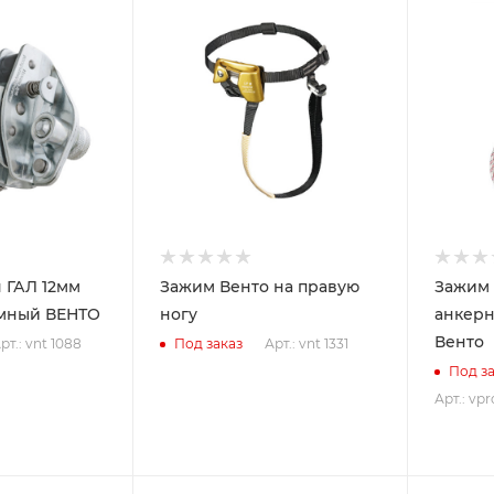
 ГАЛ 12мм
Зажим Венто на правую
Зажим 
мный ВЕНТО
ногу
анкерн
Венто
рт.: vnt 1088
Арт.: vnt 1331
Под заказ
Под за
Арт.: vpr