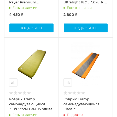
Payer Premium
Ultralight 183*51*3см.TRI-
190*66*3см коричневый
023 зеленый
Есть в наличии
Есть в наличии
4 450 ₽
2 800 ₽
ПОДРОБНЕЕ
ПОДРОБНЕЕ
Коврик Tramp
Коврик Tramp
самонадувающийся
cамонадувающийся
190*65*3см.TRI-015 олива
Classic
2,5см.183*52*2,5см.TRI-002
Есть в наличии
Под заказ