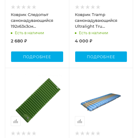
Коврик Следопыт
Коврик Tramp
самонадувающийся
cамонадувающийся
192x63x3cм
Ultralight Tru
стандарт,синий/серый
183*51*2,5см.TRI-022
Есть в наличии
Есть в наличии
кирпич
2 680 ₽
4 000 ₽
ПОДРОБНЕЕ
ПОДРОБНЕЕ