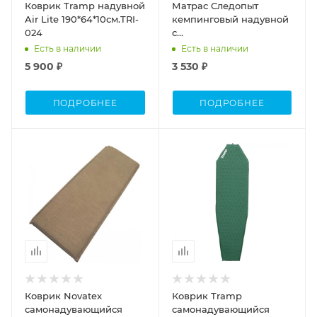
Коврик Tramp надувной
Матрас Следопыт
Air Lite 190*64*10см.TRI-
кемпинговый надувной
024
с
насосом,190x60x12cм,PF-
Есть в наличии
Есть в наличии
KS-12 синий
5 900 ₽
3 530 ₽
ПОДРОБНЕЕ
ПОДРОБНЕЕ
Коврик Novatex
Коврик Tramp
самонадувающийся
cамонадувающийся