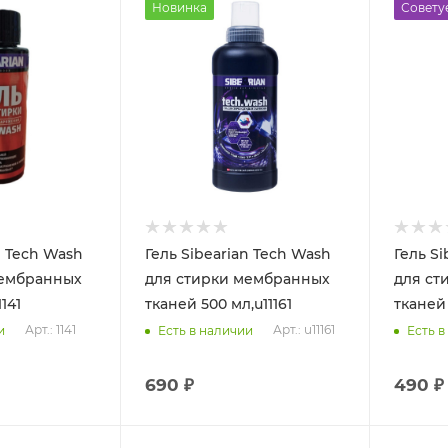
Новинка
Совету
n Tech Wash
Гель Sibearian Tech Wash
Гель Si
мембранных
для стирки мембранных
для ст
141
тканей 500 мл,u11161
тканей 
Арт.: 1141
Арт.: u11161
и
Есть в наличии
Есть в
690 ₽
490 ₽