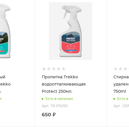
Объем
250мл.
ный
Пропитка Trekko
Стирка
rekko
водоотталкивающая
удален
.
Protect 250мл.
750ml
и
Есть в наличии
Есть в
Арт.: TR PR250
Арт.: GR
650 ₽