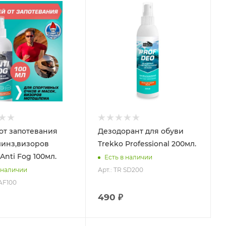
от запотевания
Дезодорант для обуви
линз,визоров
Trekko Professional 200мл.
Anti Fog 100мл.
Есть в наличии
Арт.: TR SD200
 наличии
 AF100
490 ₽