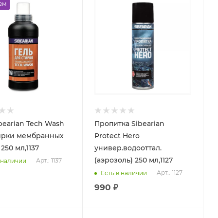
ем
bearian Tech Wash
Пропитка Sibearian
ирки мембранных
Protect Hero
250 мл,1137
универ.водооттал.
(аэрозоль) 250 мл,1127
Арт.: 1137
 наличии
Арт.: 1127
Есть в наличии
990 ₽