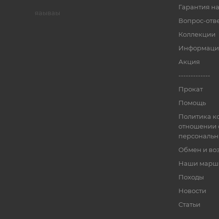
Гарантия на
яаываы
Вопрос-отв
Коллекции
Информаци
Акция
-------------
Прокат
Помощь
Политика к
отношении 
персональн
Обмен и во
Наши марш
Походы
Новости
Статьи