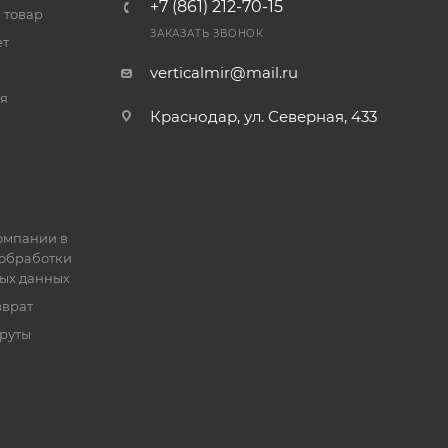
+7 (861) 212-70-15
 товар
ЗАКАЗАТЬ ЗВОНОК
ет
verticalmir@mail.ru
я
Краснодар, ул. Северная, 433
омпании в
обработки
ых данных
зврат
руты