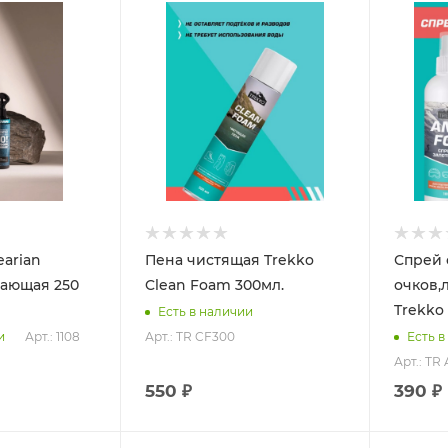
Объем
300мл.
earian
Пена чистящая Trekko
Спрей 
вающая 250
Clean Foam 300мл.
очков,
Trekko 
Есть в наличии
Арт.: 1108
Арт.: TR CF300
и
Есть в
Арт.: TR
550 ₽
390 ₽