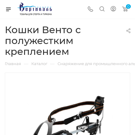
0
Кошки Венто с
полужестким
креплением
—
—
Главная
Каталог
Снаряжение для промышленного аль