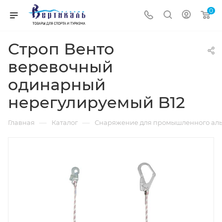
0
Строп Венто
веревочный
одинарный
нерегулируемый B12
—
—
Главная
Каталог
Снаряжение для промышленного аль