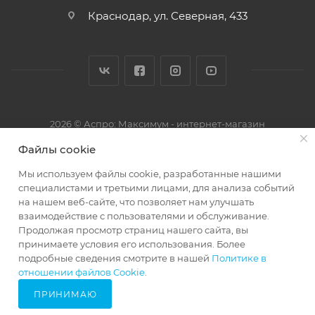
Краснодар, ул. Северная, 433
2026 © Аспро: Максимум - интернет-магазин
Файлы cookie
Мы используем файлы cookie, разработанные нашими
специалистами и третьими лицами, для анализа событий
на нашем веб-сайте, что позволяет нам улучшать
взаимодействие с пользователями и обслуживание.
Продолжая просмотр страниц нашего сайта, вы
принимаете условия его использования. Более
подробные сведения смотрите в нашей
Политике в
ПОД ЗАКАЗ
29666285
отношении файлов Cookie
.
ПРИНИМАЮ
Главная
Кабинет
Корзина
Избранные
Сравнение
Каталог