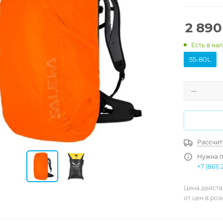
2 890
Есть в на
55-80L
Рассчит
Нужна п
+7 (861) 
Цена действ
от цен в ро