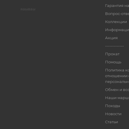
Гарантия на
яаываы
Вопрос-отв
Коллекции
Информаци
Акция
-------------
Прокат
Помощь
Политика к
отношении 
персональн
Обмен и во
Наши марш
Походы
Новости
Статьи