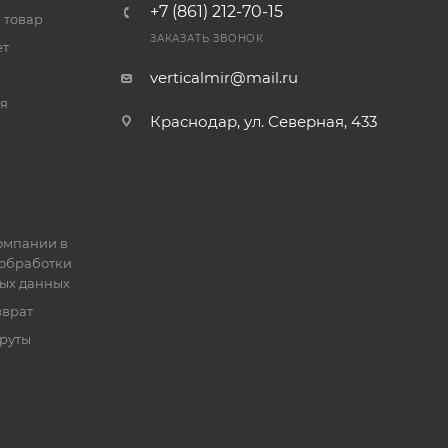
+7 (861) 212-70-15
 товар
ЗАКАЗАТЬ ЗВОНОК
ет
verticalmir@mail.ru
я
Краснодар, ул. Северная, 433
омпании в
обработки
ых данных
зврат
руты