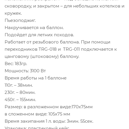
сковородку, и закрытом – для небольших котелков и
кружек.
Пьезоподжиг.
Накручивается на баллон.
Подойдет для летних походов.
Работает от резьбового баллона. При помощи
переходников TRG-018 и TRG-011 подключается к
цанговому (штоковому) баллону.
Вес: 183гр.
Мощность: 3100 Вт
Время работы на 1 баллоне
110г. – 38мин.
230г. – 80мин.
450г. – 155мин.
Размер: в разложенном виде:170x75мм
в сложенном виде: 105x75 мм
Время закипания 1 л. воды: 3мин. 55сек.
Упаковка: пластиковый кейс