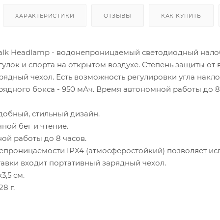
ХАРАКТЕРИСТИКИ
ОТЗЫВЫ
КАК КУПИТЬ
Walk Headlamp - водонепроницаемый светодиодный нало
улок и спорта на открытом воздухе. Степень защиты от в
ядный чехол. Есть возможность регулировки угла наклон
рядного бокса - 950 мАч. Время автономной работы до 8 ч
удобный, стильный дизайн.
ной бег и чтение.
ой работы до 8 часов.
епроницаемости IPX4 (атмосферостойкий) позволяет ис
тавки входит портативный зарядный чехол.
3,5 см.
28 г.