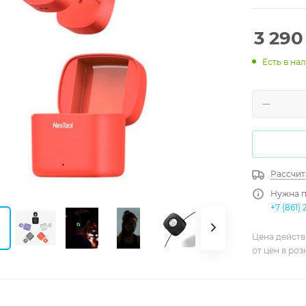
3 290
Есть в на
Рассчит
Нужна п
+7 (861) 
Цена действ
от цен в ро