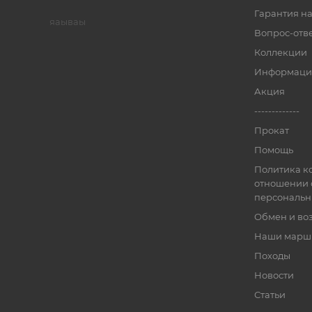
Гарантия на
яаываы
Вопрос-отв
Коллекции
Информаци
Акция
-------------
Прокат
Помощь
Политика к
отношении 
персональн
Обмен и во
Наши марш
Походы
Новости
Статьи