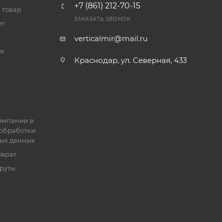
+7 (861) 212-70-15
 товар
ЗАКАЗАТЬ ЗВОНОК
ет
verticalmir@mail.ru
я
Краснодар, ул. Северная, 433
омпании в
обработки
ых данных
зврат
руты