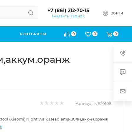
+7 (861) 212-70-15
ВОЙТИ
ЗАКАЗАТЬ ЗВОНОК
КОНТАКТЫ
0
0
0
м,аккум.оранж
Артикул:
NE20108
tool (Xiaomi) Night Walk Headlamp,80лм,аккум.оранж
ти