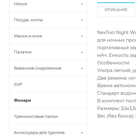
Носки
ОПИСАНИЕ
Посуда, котлы
NexTool Night 
Маски и очки
для ночных прог
портативный зар
Палатки
мАч. Емкость за
Особенности:
Бивачное снаряжение
Ультра легкий, 
Два режима: ноч
SUP
Время автономн
Стандарт водон
В комплект пос
Фонари
Размеры: 3,5х3,3х
Вес (без бокса): 
Треккинговые палки
Аксессуары для туризма