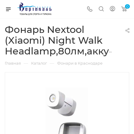
0
Фонарь Nextool
(Xiaomi) Night Walk
Headlamp,80лм,аккум.белый
—
—
Главная
Каталог
Фонари в Краснодаре