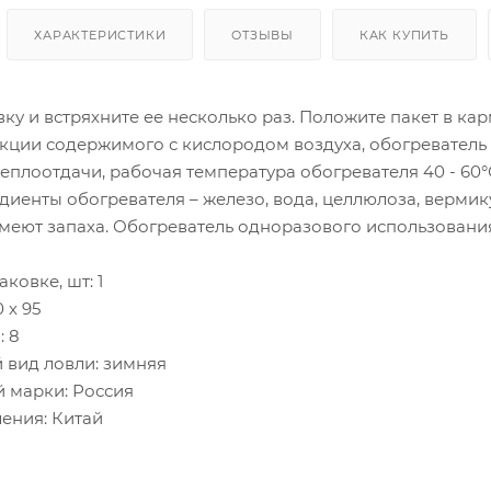
ХАРАКТЕРИСТИКИ
ОТЗЫВЫ
КАК КУПИТЬ
ку и встряхните ее несколько раз. Положите пакет в карма
кции содержимого с кислородом воздуха, обогреватель 
еплоотдачи, рабочая температура обогревателя 40 - 60°
иенты обогревателя – железо, вода, целлюлоза, вермику
имеют запаха. Обогреватель одноразового использовани
ковке, шт: 1
 х 95
: 8
вид ловли: зимняя
й марки: Россия
ления: Китай