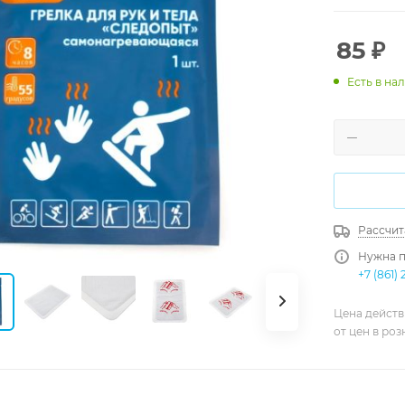
85
₽
Есть в на
Рассчит
Нужна п
+7 (861) 
Цена действ
от цен в ро