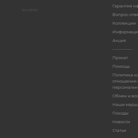
Гарантия на
яаываы
Вопрос-отв
Коллекции
Информаци
Акция
-------------
Прокат
Помощь
Политика к
отношении 
персональн
Обмен и во
Наши марш
Походы
Новости
Статьи