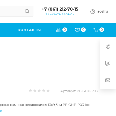
+7 (861) 212-70-15
ВОЙТИ
ЗАКАЗАТЬ ЗВОНОК
КОНТАКТЫ
0
0
0
Артикул:
PF-GHP-P03
допыт самонагревающаяся 13х9,5см PF-GHP-P03 1шт
ти