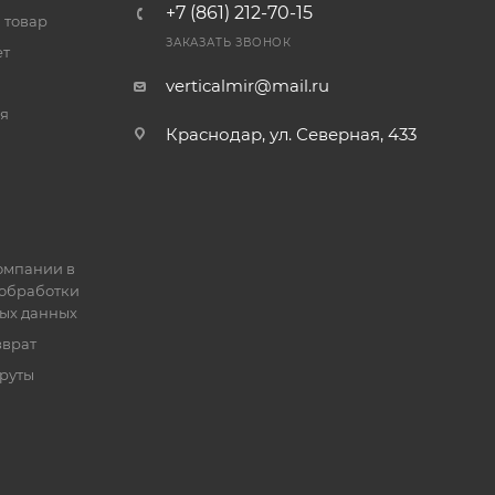
+7 (861) 212-70-15
 товар
ЗАКАЗАТЬ ЗВОНОК
ет
verticalmir@mail.ru
я
Краснодар, ул. Северная, 433
омпании в
обработки
ых данных
зврат
руты