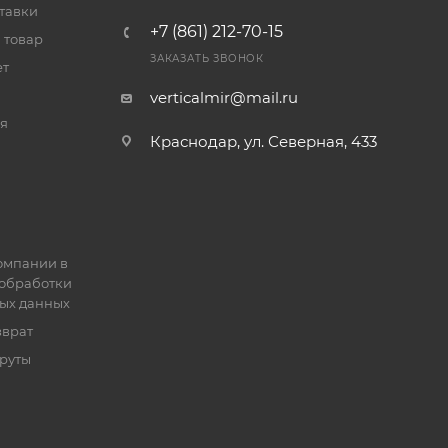
тавки
+7 (861) 212-70-15
 товар
ЗАКАЗАТЬ ЗВОНОК
ет
verticalmir@mail.ru
я
Краснодар, ул. Северная, 433
омпании в
обработки
ых данных
зврат
руты