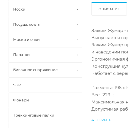
Носки
ОПИСАНИЕ
Посуда, котлы
Зажим Жумар - 
Выпускается вар
Маски и очки
Зажим Жумар пр
и наведении пол
Палатки
Эргономичная ф
Конструкция ку
Бивачное снаряжение
Работает с вере
SUP
Размеры: 196 х 10
Вес: 229 г;
Фонари
Максимальная наг
Допустимая рабо
Треккинговые палки