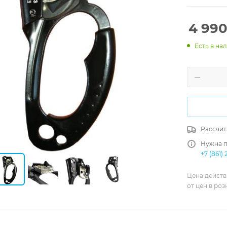
4 99
Есть в на
Рассчит
Нужна п
+7 (861) 
Цена действ
от цен в ро