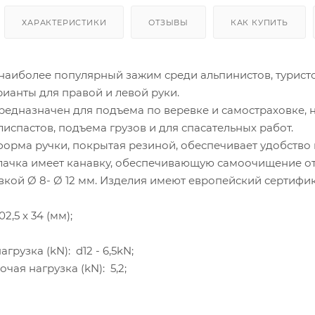
ХАРАКТЕРИСТИКИ
ОТЗЫВЫ
КАК КУПИТЬ
наиболее популярный зажим среди альпинистов, туристов
ианты для правой и левой руки.
едназначен для подъема по веревке и самостраховке, 
испастов, подъема грузов и для спасательных работ.
орма ручки, покрытая резиной, обеспечивает удобство 
лачка имеет канавку, обеспечивающую самоочищение от в
вкой Ø 8- Ø 12 мм. Изделия имеют европейский сертифик
2,5 x 34 (мм);
рузка (kN): d12 - 6,5kN;
чая нагрузка (kN): 5,2;