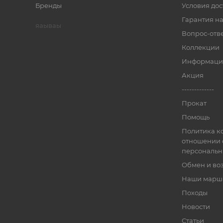
Бренды
Условия дос
Гарантия на
яаываы
Вопрос-отв
Коллекции
Информаци
Акция
-------------
Прокат
Помощь
Политика к
отношении 
персональн
Обмен и во
Наши марш
Походы
Новости
Статьи