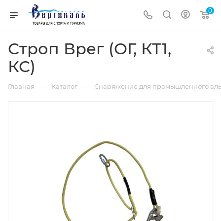
0
Строп Врег (ОГ, КТ1,
КС)
—
—
Главная
Каталог
Снаряжение для промышленного аль