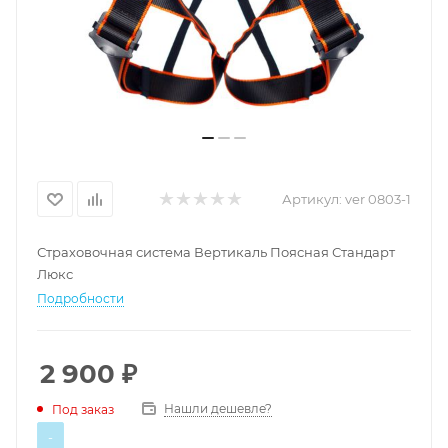
Артикул:
ver 0803-1
Страховочная система Вертикаль Поясная Стандарт
Люкс
Подробности
2 900
₽
Нашли дешевле?
Под заказ
-