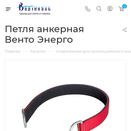
0
Петля анкерная
Венто Энерго
—
—
Главная
Каталог
Снаряжение для промышленного аль