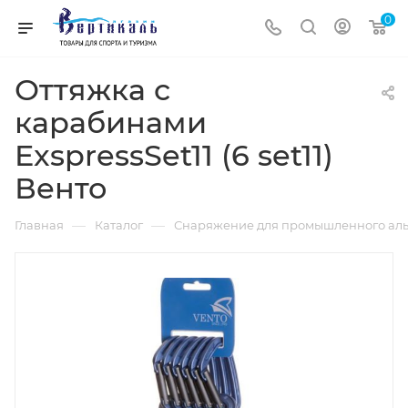
0
Оттяжка с
карабинами
ExspressSet11 (6 set11)
Венто
—
—
Главная
Каталог
Снаряжение для промышленного аль