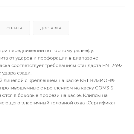
ОПЛАТА
ДОСТАВКА
при передвижении по горному рельефу.
ащита от ударов и перфорации в диапазоне
каска соответствует требованиям стандарта EN 12492
 удара сзади.
й лицевой с креплением на каске КБТ ВИЗИОН®
 противошумные с креплением на каску СОМ3-5
ются в боковые прорези на каске. Клипсы на
имеющего эластичный головной охват.Сертификат