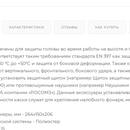
ХАРАКТЕРИСТИКИ
ОТЗЫВЫ
КАК КУПИТЬ
ачены для защиты головы во время работы на высоте и 
оответствует таким требованиям стандарта EN 397 как з
30 ºС до +50ºС и защита от боковой деформации. Также 
от вертикального, фронтального, бокового удара, а также
 установить защитный щиток (например Щиток защитны
4390) или противошумные наушники (например Наушники
05 компании «РОСОМЗ»). Данные аксессуары устанавлива
ности каски служат для крепления налобного фонаря, 
меры, мм - 264х150х206
сной системы - Полиэстер
 15