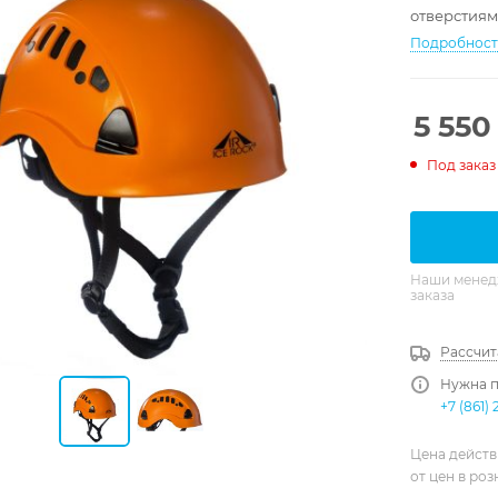
отверстиям
Подробнос
5 550
Под заказ
Наши менедж
заказа
Рассчит
Нужна п
+7 (861) 
Цена действ
от цен в ро