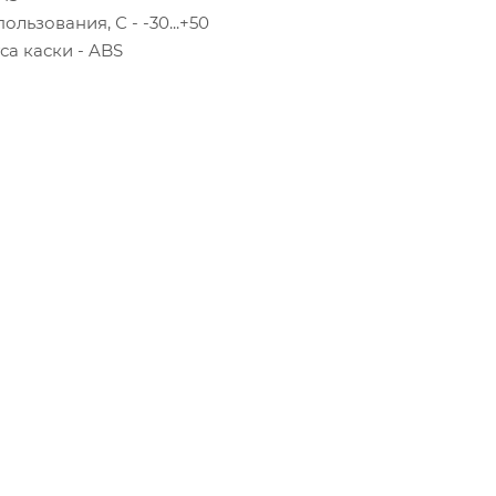
льзования, С - -30...+50
са каски - ABS