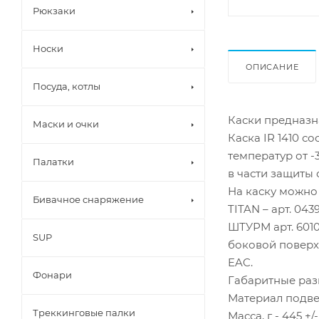
Рюкзаки
Носки
ОПИСАНИЕ
Посуда, котлы
Каски предназн
Маски и очки
Каска IR 1410 с
температур от -
Палатки
в части защиты 
На каску можно
Бивачное снаряжение
TITAN – арт. 0
ШТУРМ арт. 601
SUP
боковой поверх
EAC.
Фонари
Габаритные раз
Материал подве
Треккинговые палки
Масса, г - 445 +/-