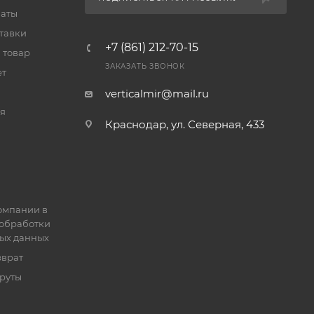
латы
тавки
+7 (861) 212-70-15
 товар
ЗАКАЗАТЬ ЗВОНОК
ет
verticalmir@mail.ru
я
Краснодар, ул. Северная, 433
омпании в
обработки
ых данных
зврат
руты