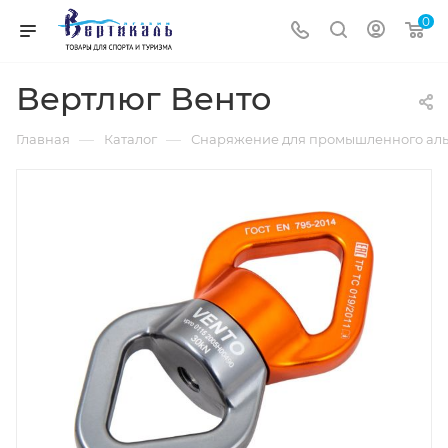
0
Вертлюг Венто
—
—
Главная
Каталог
Снаряжение для промышленного аль