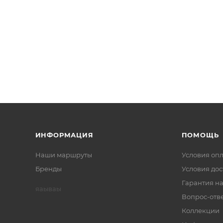
ИНФОРМАЦИЯ
ПОМОЩЬ
Наши маршруты
Условия оп
Бренды
Условия дос
Гарантия на
яаываы
Вопрос-отв
Коллекции