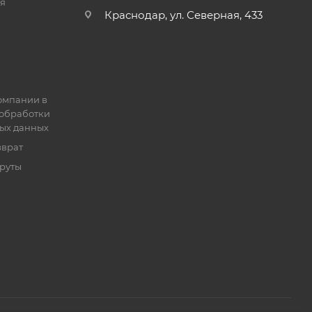
я
Краснодар, ул. Северная, 433
омпании в
обработки
ых данных
зврат
руты